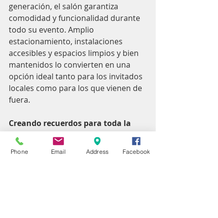
generación, el salón garantiza 
comodidad y funcionalidad durante 
todo su evento. Amplio 
estacionamiento, instalaciones 
accesibles y espacios limpios y bien 
mantenidos lo convierten en una 
opción ideal tanto para los invitados 
locales como para los que vienen de 
fuera.
Creando recuerdos para toda la 
vida
Phone
Email
Address
Facebook
Toda celebración merece un lugar 
que refleje su importancia. Super 
Imperial Hall va más allá de un 
simple espacio: ofrece una 
experiencia. Con su ambiente 
elegante, excelente servicio y apoyo 