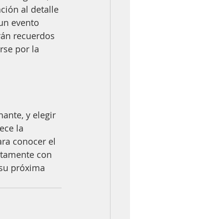
ión al detalle 
un evento 
rán recuerdos 
rse por la 
nte, y elegir 
ece la 
ra conocer el 
ctamente con 
 su próxima 