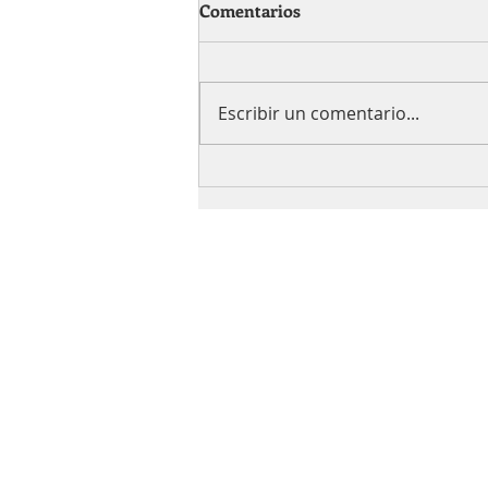
Comentarios
Escribir un comentario...
Cómo Planear una
Quinceañera Inolvidable en
Super Imperial Hall en
Para most
Southwest Houston