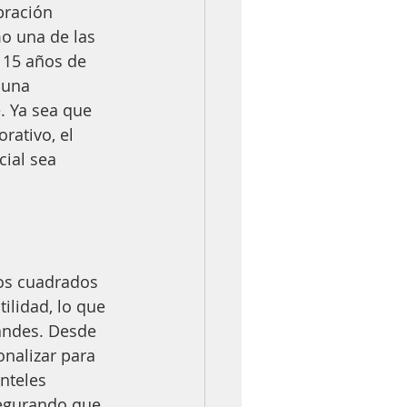
bración 
o una de las 
 15 años de 
 una 
. Ya sea que 
ativo, el 
ial sea 
os cuadrados 
ilidad, lo que 
andes. Desde 
nalizar para 
nteles 
egurando que 