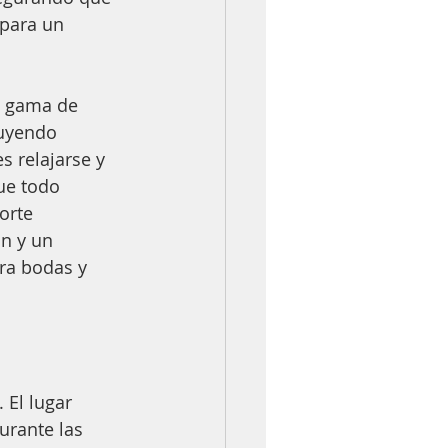
 para un 
a gama de 
luyendo 
s relajarse y 
ue todo 
orte 
n y un 
ra bodas y 
 El lugar 
urante las 