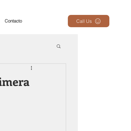
Contacto
Call Us
rimera