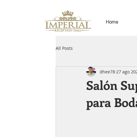
Home
All Posts
dhee78
27 ago 20
Salón Su
para Bod