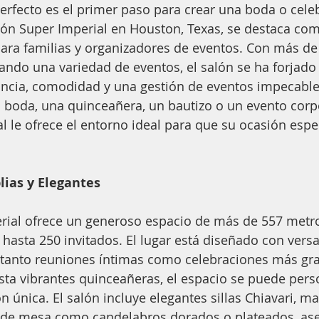
perfecto es el primer paso para crear una boda o cele
ón Super Imperial en Houston, Texas, se destaca com
ara familias y organizadores de eventos. Con más de
ando una variedad de eventos, el salón se ha forjado
ancia, comodidad y una gestión de eventos impecable
boda, una quinceañera, un bautizo o un evento corpor
l le ofrece el entorno ideal para que su ocasión espec
lias y Elegantes
erial ofrece un generoso espacio de más de 557 metr
hasta 250 invitados. El lugar está diseñado con versat
r tanto reuniones íntimas como celebraciones más gr
ta vibrantes quinceañeras, el espacio se puede perso
n única. El salón incluye elegantes sillas Chiavari, ma
s de mesa como candelabros dorados o plateados, as